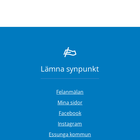
Lämna synpunkt
Felanmälan
Länk till annan webbplat
Mina sidor
Länk till annan webbplats
Facebook
Länk till annan webbplat
Instagram
Essunga kommun