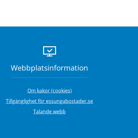
Webbplats­information
Om kakor (cookies)
s.
Tillgänglighet för essungabostader.se
.
Talande webb
s.