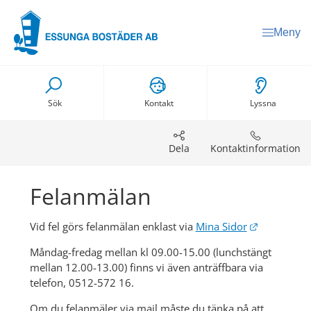
Meny
Sök
Kontakt
Lyssna
Dela
Kontaktinformation
Felanmälan
Länk till a
Vid fel görs felanmälan enklast via 
Mina Sidor
Måndag-fredag mellan kl 09.00-15.00 (lunchstängt 
mellan 12.00-13.00) finns vi även anträffbara via 
telefon, 0512-572 16.
Om du felanmäler via mail måste du tänka på att 